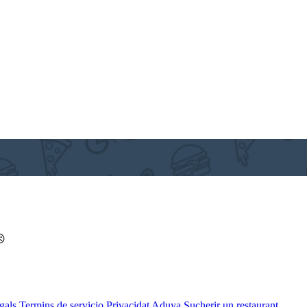
 ☹
egals
Termins de servicio
Privacidat
Aduya
Sucherir un restaurant