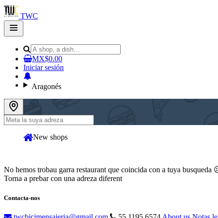
TWC
Open
main
menu
MX$0.00
Iniciar sesión
Aragonés
New shops
No hemos trobau garra restaurant que coincida con a tuya busqueda
Torna a prebar con una adreza diferent
Contacta-nos
twcbicimensajeria@gmail.com
55 1195 6574
About us
Notas l